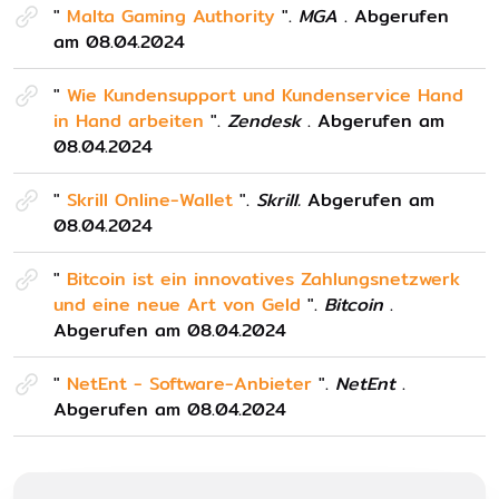
"
Malta Gaming Authority
".
MGA
. Abgerufen
am 08.04.2024
"
Wie Kundensupport und Kundenservice Hand
in Hand arbeiten
".
Zendesk
. Abgerufen am
08.04.2024
"
Skrill Online-Wallet
".
Skrill.
Abgerufen am
08.04.2024
"
Bitcoin ist ein innovatives Zahlungsnetzwerk
und eine neue Art von Geld
".
Bitcoin
.
Abgerufen am 08.04.2024
"
NetEnt - Software-Anbieter
".
NetEnt
.
Abgerufen am 08.04.2024