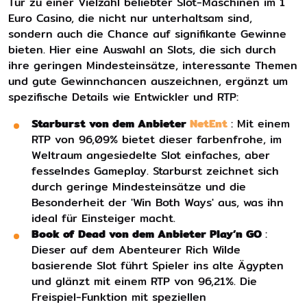
Tür zu einer Vielzahl beliebter Slot-Maschinen im 1
Euro Casino, die nicht nur unterhaltsam sind,
sondern auch die Chance auf signifikante Gewinne
bieten. Hier eine Auswahl an Slots, die sich durch
ihre geringen Mindesteinsätze, interessante Themen
und gute Gewinnchancen auszeichnen, ergänzt um
spezifische Details wie Entwickler und RTP:
Starburst von dem Anbieter
NetEnt
: Mit einem
RTP von 96,09% bietet dieser farbenfrohe, im
Weltraum angesiedelte Slot einfaches, aber
fesselndes Gameplay. Starburst zeichnet sich
durch geringe Mindesteinsätze und die
Besonderheit der 'Win Both Ways' aus, was ihn
ideal für Einsteiger macht.
Book of Dead von dem Anbieter Play’n GO
:
Dieser auf dem Abenteurer Rich Wilde
basierende Slot führt Spieler ins alte Ägypten
und glänzt mit einem RTP von 96,21%. Die
Freispiel-Funktion mit speziellen