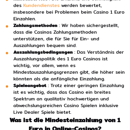
des
Kundendienstes
werden bewertet,
Der Charme der 1 Euro Einzahlungs-Casinos
insbesondere bei Problemen beim Casino 1 Euro
im Fazit
Einzahlen.
Zahlungsmethoden
: Wir haben sichergestellt,
FAQ
dass die Casinos Zahlungsmethoden
unterstützen, die für Sie für Ein- und
Auszahlungen bequem sind.
Auszahlungsbedingungen
: Das Verständnis der
Auszahlungspolitik des 1 Euro Casinos ist
wichtig, vor allem, wenn es
Mindestauszahlungsgrenzen gibt, die höher sein
könnten als die anfängliche Einzahlung.
Spieleangebot
: Trotz einer geringen Einzahlung
ist es wichtig, dass das Casino ein breites
Spektrum an qualitativ hochwertigen und
abwechslungsreichen Casino Spielen inklusive
Live Dealer Spiele bietet.
Was ist die Mindesteinzahlung von 1
Euro in Online-Casinos?