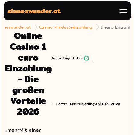
sinneswunder.at
sinneswunder.at
Casino Mindesteinzahlung
1 euro Einzahlun
Online
Casino 1
euro
Autor:
Tanja Urban
Einzahlung
- Die
großen
Vorteile
Letzte Aktualisierung:
April 16, 2024
2026
...mehr
Mit einer