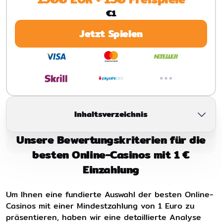
€1
Jetzt Spielen
Inhaltsverzeichnis
Unsere Bewertungskriterien für die
Unsere Bewertungskriterien für die besten
besten Online-Casinos mit 1 €
Online-Casinos mit 1 € Einzahlung
Einzahlung
Was ist die Mindesteinzahlung von 1 Euro
in Online-Casinos?
Um Ihnen eine fundierte Auswahl der besten Online-
Casinos mit einer Mindestzahlung von 1 Euro zu
präsentieren, haben wir eine detaillierte Analyse
Zahlungsmethoden für Online-Casinos mit 1