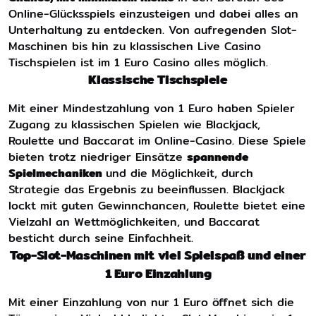
Online-Glücksspiels einzusteigen und dabei alles an
Unterhaltung zu entdecken. Von aufregenden Slot-
Maschinen bis hin zu klassischen Live Casino
Tischspielen ist im 1 Euro Casino alles möglich.
Klassische Tischspiele
Mit einer Mindestzahlung von 1 Euro haben Spieler
Zugang zu klassischen Spielen wie Blackjack,
Roulette und Baccarat im Online-Casino. Diese Spiele
bieten trotz niedriger Einsätze
spannende
Spielmechaniken
und die Möglichkeit, durch
Strategie das Ergebnis zu beeinflussen. Blackjack
lockt mit guten Gewinnchancen, Roulette bietet eine
Vielzahl an Wettmöglichkeiten, und Baccarat
besticht durch seine Einfachheit.
Top-Slot-Maschinen mit viel Spielspaß und einer
1 Euro Einzahlung
Mit einer Einzahlung von nur 1 Euro öffnet sich die